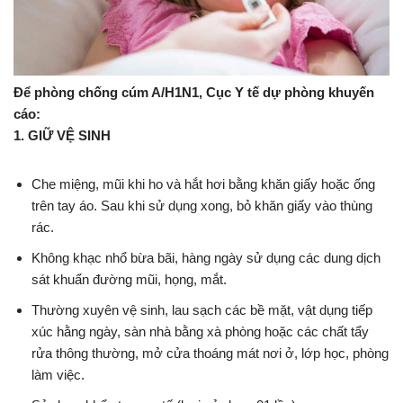
Để phòng chống cúm A/H1N1, Cục Y tế dự phòng khuyến
cáo:
1. GIỮ VỆ SINH
Che miệng, mũi khi ho và hắt hơi bằng khăn giấy hoặc ống
trên tay áo. Sau khi sử dụng xong, bỏ khăn giấy vào thùng
rác.
Không khạc nhổ bừa bãi, hàng ngày sử dụng các dung dịch
sát khuẩn đường mũi, họng, mắt.
Thường xuyên vệ sinh, lau sạch các bề mặt, vật dụng tiếp
xúc hằng ngày, sàn nhà bằng xà phòng hoặc các chất tẩy
rửa thông thường, mở cửa thoáng mát nơi ở, lớp học, phòng
làm việc.