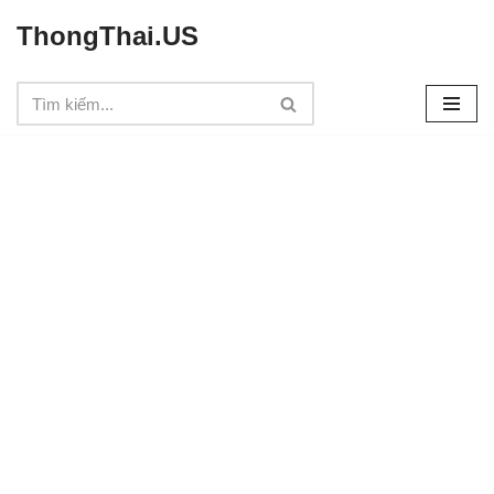
ThongThai.US
Chuyển
tới
nội
dung