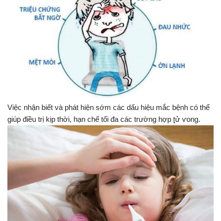
Việc nhận biết và phát hiện sớm các dấu hiệu mắc bệnh có thể
giúp điều trị kịp thời, hạn chế tối đa các trường hợp ʈử ⱱonɡ.