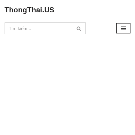
ThongThai.US
Chuyển
tới
nội
dung