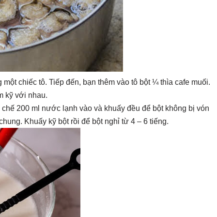
 một chiếc tô. Tiếp đến, bạn thêm vào tô bột ¼ thìa cafe muối.
m kỹ với nhau.
từ chế 200 ml nước lạnh vào và khuấy đều để bột không bị vón
hung. Khuấy kỹ bột rồi để bột nghỉ từ 4 – 6 tiếng.