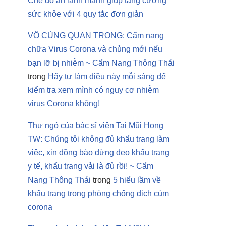
Chế độ ăn lành mạnh giúp tăng cường
sức khỏe với 4 quy tắc đơn giản
VÔ CÙNG QUAN TRỌNG: Cẩm nang
chữa Virus Corona và chủng mới nếu
bạn lỡ bị nhiễm ~ Cẩm Nang Thông Thái
trong
Hãy tự làm điều này mỗi sáng để
kiểm tra xem mình có nguy cơ nhiễm
virus Corona không!
Thư ngỏ của bác sĩ viện Tai Mũi Họng
TW: Chúng tôi không đủ khẩu trang làm
việc, xin đồng bào đừng đeo khẩu trang
y tế, khẩu trang vải là đủ rồi! ~ Cẩm
Nang Thông Thái
trong
5 hiểu lầm về
khẩu trang trong phòng chống dịch cúm
corona