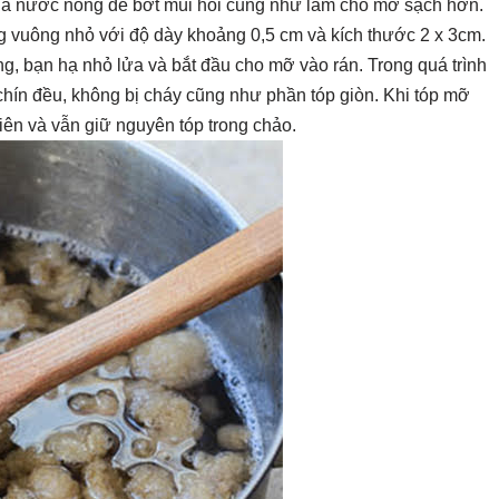
a nước nóng để bớt mùi hôi cũng như làm cho mỡ sạch hơn.
g vuông nhỏ với độ dày khoảng 0,5 cm và kích thước 2 x 3cm.
g, bạn hạ nhỏ lửa và bắt đầu cho mỡ vào rán. Trong quá trình
ín đều, không bị cháy cũng như phần tóp giòn. Khi tóp mỡ
iên và vẫn giữ nguyên tóp trong chảo.