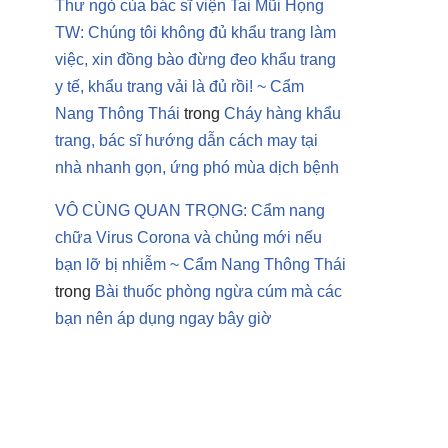
Thư ngỏ của bác sĩ viện Tai Mũi Họng
TW: Chúng tôi không đủ khẩu trang làm
việc, xin đồng bào đừng đeo khẩu trang
y tế, khẩu trang vải là đủ rồi! ~ Cẩm
Nang Thông Thái
trong
Cháy hàng khẩu
trang, bác sĩ hướng dẫn cách may tại
nhà nhanh gọn, ứng phó mùa dịch bệnh
VÔ CÙNG QUAN TRỌNG: Cẩm nang
chữa Virus Corona và chủng mới nếu
bạn lỡ bị nhiễm ~ Cẩm Nang Thông Thái
trong
Bài thuốc phòng ngừa cúm mà các
bạn nên áp dụng ngay bây giờ