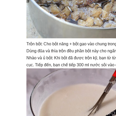
Trộn bột: Cho bột năng + bột gạo vào chung trong
Dùng đũa và thìa trộn đều phần bột này cho ngấ
Nhào và ủ bột: Khi bột đã được trộn kỹ, bạn từ 
cục. Tiếp đến, bạn chế tiếp 300 ml nước sôi vào c