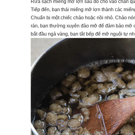
Rửa sạch miếng mỡ lợn sau đó cho vào chần qu
Tiếp đến, bạn thái miếng mỡ lợn thành các miến
Chuẩn bị một chiếc chảo hoặc nồi nhỏ. Chảo nón
rán, bạn thường xuyên đảo mỡ để đảm bảo mỡ ch
bắt đầu ngả vàng, bạn tắt bếp để mỡ nguội tự nh