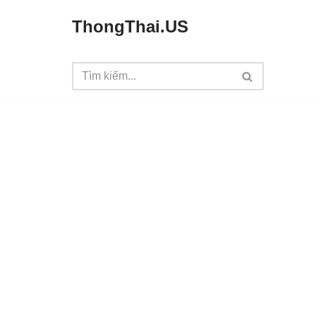
ThongThai.US
Chuyển
tới
nội
dung