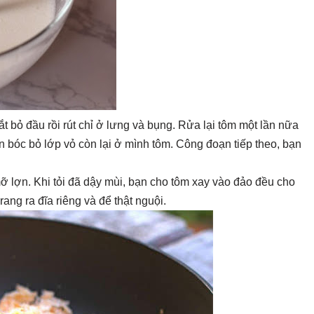
t bỏ đầu rồi rút chỉ ở lưng và bụng. Rửa lại tôm một lần nữa
n bóc bỏ lớp vỏ còn lại ở mình tôm. Công đoạn tiếp theo, bạn
mỡ lợn. Khi tỏi đã dậy mùi, bạn cho tôm xay vào đảo đều cho
ã rang ra đĩa riêng và để thật nguội.