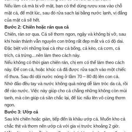
Nếu làm cá mà bị vỡ mật, bạn có thể dùng rượu xoa vào chỗ
mật cá, để một lúc, sau đó rửa sạch lại bằng nước lạnh, vị đắng
của mật cá sẽ hết.
Bước 2: Chiên hoặc rán qua cá
Chiên, rán sơ qua. Cá sẽ thơm ngon, ngậy và không bị vỡ, sau
khi hoàn thành vẫn nguyên con trông rất đẹp mắt và có độ dai.
Đặc biệt với những loại cá như cá bống, cá kèo, cá cơm, cá
trích, cá trứng…nên làm theo cách này.
Nếu không có thời gian chiên rán, chị em có thể làm theo cách
này. Để con cá, hoặc khúc cá đã được rửa sạch vào một chiếc
rổ thưa. Sau đó dội nước nóng ở tầm 70 – 80 độ lên con cá.
Nhớ đảo đều tay và nước không quá nóng dễ làm tróc da cá, rồi
để ráo nước. Việc này giúp cho cá chẳng những không còn mùi
tanh, mà còn giúp cá săn chắc lại, để lúc nấu lên vô cùng thơm
ngon.
Bước 3: Ướp cá
Sau khi chiên hoặc gián, tiếp đến là khâu ướp cá. Muốn kho cá
chắc thịt và thơm nên ướp cá với gia vị trước khoảng 2 giờ.