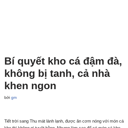
Bí quyết kho cá đậm đà,
không bị tanh, cả nhà
khen ngon
bởi
gm
Tiết trời sang Thu mát lành lạnh, được ăn cơm nóng với món cá
kho thì không gì tuyệt bằng. Nhưng làm sao để có món cá kho