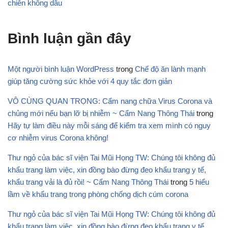
chiên không dầu
Bình luận gần đây
Một người bình luận WordPress
trong
Chế độ ăn lành mạnh
giúp tăng cường sức khỏe với 4 quy tắc đơn giản
VÔ CÙNG QUAN TRỌNG: Cẩm nang chữa Virus Corona và
chủng mới nếu bạn lỡ bị nhiễm ~ Cẩm Nang Thông Thái
trong
Hãy tự làm điều này mỗi sáng để kiểm tra xem mình có nguy
cơ nhiễm virus Corona không!
Thư ngỏ của bác sĩ viện Tai Mũi Họng TW: Chúng tôi không đủ
khẩu trang làm việc, xin đồng bào đừng đeo khẩu trang y tế,
khẩu trang vải là đủ rồi! ~ Cẩm Nang Thông Thái
trong
5 hiểu
lầm về khẩu trang trong phòng chống dịch cúm corona
Thư ngỏ của bác sĩ viện Tai Mũi Họng TW: Chúng tôi không đủ
khẩu trang làm việc, xin đồng bào đừng đeo khẩu trang y tế,