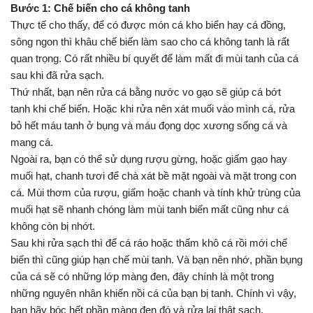
Bước 1: Chế biến cho cá không tanh
Thực tế cho thấy, để có được món cá kho biển hay cá đồng,
sông ngon thì khâu chế biến làm sao cho cá không tanh là rất
quan trọng. Có rất nhiều bí quyết để làm mất đi mùi tanh của cá
sau khi đã rửa sạch.
Thứ nhất, bạn nên rửa cá bằng nước vo gạo sẽ giúp cá bớt
tanh khi chế biến. Hoặc khi rửa nên xát muối vào mình cá, rửa
bỏ hết máu tanh ở bụng và máu đọng dọc xương sống cá và
mang cá.
Ngoài ra, bạn có thể sử dụng rượu gừng, hoặc giấm gạo hay
muối hạt, chanh tươi để chà xát bề mặt ngoài và mặt trong con
cá. Mùi thơm của rượu, giấm hoặc chanh và tính khử trùng của
muối hạt sẽ nhanh chóng làm mùi tanh biến mất cũng như cá
không còn bị nhớt.
Sau khi rửa sạch thì để cá ráo hoặc thấm khô cá rồi mới chế
biến thì cũng giúp hạn chế mùi tanh. Và bạn nên nhớ, phần bụng
của cá sẽ có những lớp màng đen, đây chính là một trong
những nguyên nhân khiến nồi cá của bạn bị tanh. Chính vì vậy,
bạn hãy bóc hết phần màng đen đó và rửa lại thật sạch.