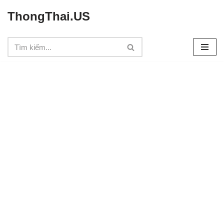
ThongThai.US
Chuyển
tới
nội
dung