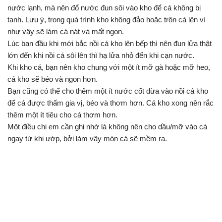
nước lạnh, mà nên đổ nước đun sôi vào kho để cá không bị
tanh. Lưu ý, trong quá trình kho không đảo hoặc trộn cá lên vì
như vậy sẽ làm cá nát và mất ngon.
Lúc ban đầu khi mới bắc nồi cá kho lên bếp thì nên đun lửa thật
lớn đến khi nồi cá sôi lên thì hạ lửa nhỏ đến khi cạn nước.
Khi kho cá, bạn nên kho chung với một ít mỡ gà hoặc mỡ heo,
cá kho sẽ béo và ngon hơn.
Bạn cũng có thể cho thêm một ít nước cốt dừa vào nồi cá kho
để cá được thấm gia vị, béo và thơm hơn. Cá kho xong nên rắc
thêm một ít tiêu cho cá thơm hơn.
Một điều chị em cần ghi nhớ là không nên cho dầu/mỡ vào cá
ngay từ khi ướp, bởi làm vậy món cá sẽ mềm ra.