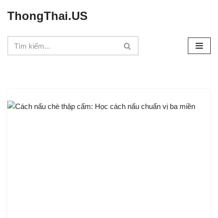
ThongThai.US
Chuyển
tới
nội
dung