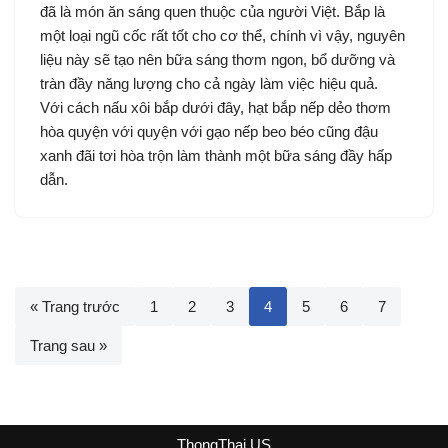
đã là món ăn sáng quen thuộc của người Việt. Bắp là
một loại ngũ cốc rất tốt cho cơ thể, chính vì vậy, nguyên
liệu này sẽ tạo nên bữa sáng thơm ngon, bổ dưỡng và
tràn đầy năng lượng cho cả ngày làm việc hiệu quả.
Với cách nấu xôi bắp dưới đây, hạt bắp nếp dẻo thơm
hòa quyện với quyện với gạo nếp beo béo cũng đậu
xanh đãi tơi hòa trộn làm thành một bữa sáng đầy hấp
dẫn.
« Trang trước
1
2
3
4
5
6
7
Trang sau »
ThongThai.US