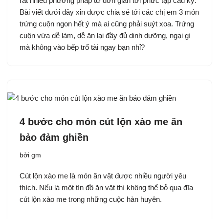
rất nhiều phương pháp từ đơn giản tới phức tạp cầu kỳ.
Bài viết dưới đây xin được chia sẻ tới các chị em 3 món
trứng cuộn ngon hết ý mà ai cũng phải suýt xoa. Trứng
cuộn vừa dễ làm, dễ ăn lại đầy đủ dinh dưỡng, ngại gì
mà không vào bếp trổ tài ngay bạn nhỉ?
4 bước cho món cút lộn xào me ăn
bảo đảm ghiền
bởi
gm
Cút lộn xào me là món ăn vặt được nhiều người yêu
thích. Nếu là một tín đồ ăn vặt thì không thể bỏ qua đĩa
cút lộn xào me trong những cuộc hàn huyên.