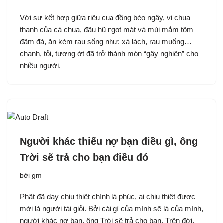
Với sự kết hợp giữa riêu cua đồng béo ngậy, vị chua
thanh của cà chua, đậu hũ ngọt mát và mùi mắm tôm
đậm đà, ăn kèm rau sống như: xà lách, rau muống…
chanh, tỏi, tương ớt đã trở thành món “gây nghiện” cho
nhiều người.
Người khác thiếu nợ bạn điều gì, ông
Trời sẽ trả cho bạn điều đó
bởi
gm
Phật đã dạy chịu thiệt chính là phúc, ai chịu thiệt được
mới là người tài giỏi. Bởi cái gì của mình sẽ là của mình,
người khác nợ bạn, ông Trời sẽ trả cho bạn. Trên đời,