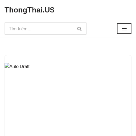
ThongThai.US
Chuyển
tới
nội
dung