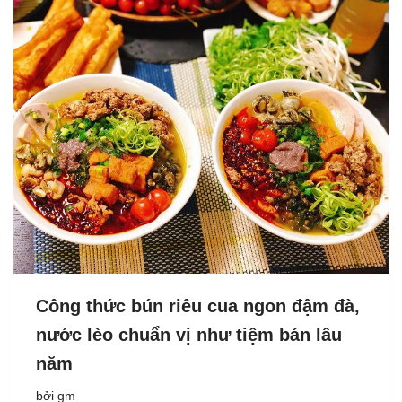
Công thức bún riêu cua ngon đậm đà,
nước lèo chuẩn vị như tiệm bán lâu
năm
bởi
gm